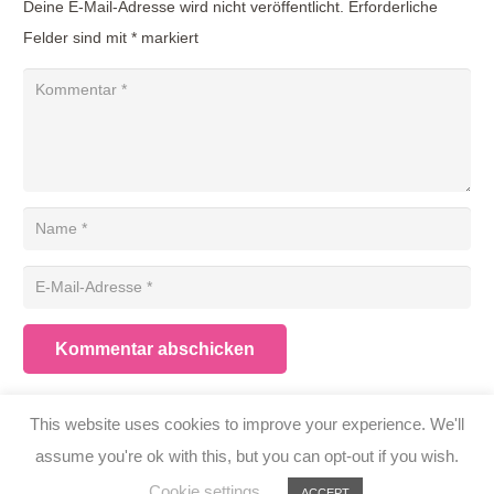
Deine E-Mail-Adresse wird nicht veröffentlicht.
Erforderliche
Felder sind mit
*
markiert
Kommentar abschicken
This website uses cookies to improve your experience. We'll
Impressum
|
Datenschutz
assume you're ok with this, but you can opt-out if you wish.
© Copyright 2020 rheinfurth architekten
Cookie settings
ACCEPT